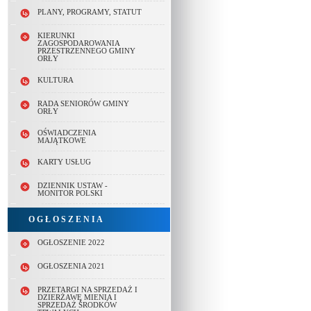
PLANY, PROGRAMY, STATUT
KIERUNKI
ZAGOSPODAROWANIA
PRZESTRZENNEGO GMINY
ORŁY
KULTURA
RADA SENIORÓW GMINY
ORŁY
OŚWIADCZENIA
MAJĄTKOWE
KARTY USŁUG
DZIENNIK USTAW -
MONITOR POLSKI
O G Ł O S Z E N I A
OGŁOSZENIE 2022
OGŁOSZENIA 2021
PRZETARGI NA SPRZEDAŻ I
DZIERŻAWĘ MIENIA I
SPRZEDAŻ ŚRODKÓW