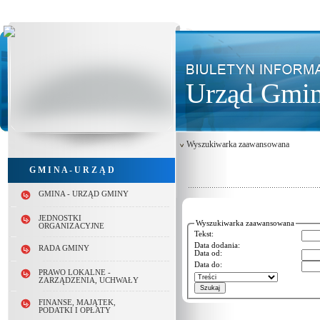
Urząd Gmin
Wyszukiwarka zaawansowana
G M I N A - U R Z Ą D
GMINA - URZĄD GMINY
JEDNOSTKI
Wyszukiwarka zaawansowana
ORGANIZACYJNE
Tekst:
Data dodania:
RADA GMINY
Data od:
Data do:
PRAWO LOKALNE -
ZARZĄDZENIA, UCHWAŁY
FINANSE, MAJĄTEK,
PODATKI I OPŁATY