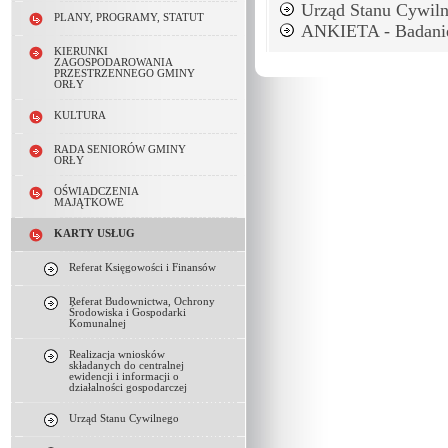
Urząd Stanu Cywil
PLANY, PROGRAMY, STATUT
ANKIETA - Badanie d
KIERUNKI
ZAGOSPODAROWANIA
PRZESTRZENNEGO GMINY
ORŁY
KULTURA
RADA SENIORÓW GMINY
ORŁY
OŚWIADCZENIA
MAJĄTKOWE
KARTY USŁUG
Referat Księgowości i Finansów
Referat Budownictwa, Ochrony
Środowiska i Gospodarki
Komunalnej
Realizacja wniosków
składanych do centralnej
ewidencji i informacji o
działalności gospodarczej
Urząd Stanu Cywilnego