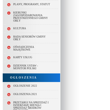
PLANY, PROGRAMY, STATUT
KIERUNKI
ZAGOSPODAROWANIA
PRZESTRZENNEGO GMINY
ORŁY
KULTURA
RADA SENIORÓW GMINY
ORŁY
OŚWIADCZENIA
MAJĄTKOWE
KARTY USŁUG
DZIENNIK USTAW -
MONITOR POLSKI
O G Ł O S Z E N I A
OGŁOSZENIE 2022
OGŁOSZENIA 2021
PRZETARGI NA SPRZEDAŻ I
DZIERŻAWĘ MIENIA I
SPRZEDAŻ ŚRODKÓW