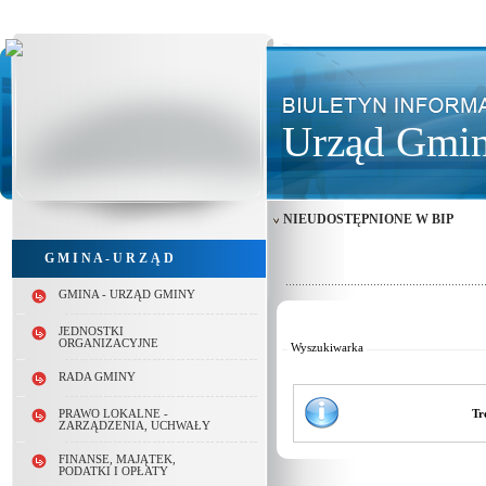
Urząd Gmin
NIEUDOSTĘPNIONE W BIP
G M I N A - U R Z Ą D
GMINA - URZĄD GMINY
Od:
Do:
JEDNOSTKI
ORGANIZACYJNE
Wyszukiwarka
RADA GMINY
Tr
PRAWO LOKALNE -
ZARZĄDZENIA, UCHWAŁY
FINANSE, MAJĄTEK,
PODATKI I OPŁATY