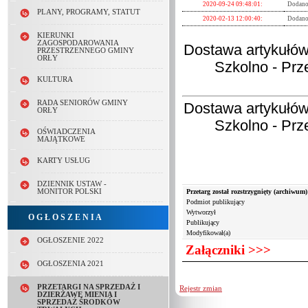
2020-09-24 09:48:01:
Dodano
2019-11-27 14:55:28:
Dodano plik zalaczni
Pliki:
PLANY, PROGRAMY, STATUT
2020-02-13 12:00:40:
Dodano 
Lp.
Nazwa
2019-11-27 14:55:28:
Dodano plik SIWZ.
1.
2019-11-27 14:55:28:
Dodano plik OGŁ
KIERUNKI
ZAGOSPODAROWANIA
Dostawa artykułów
2.
PRZESTRZENNEGO GMINY
ORŁY
3.
Szkolno - Prz
4.
KULTURA
5.
6.
RADA SENIORÓW GMINY
Dostawa artykułów
ORŁY
7.
Szkolno - Prz
8.
OŚWIADCZENIA
MAJĄTKOWE
9.
10.
KARTY USŁUG
11.
12.
DZIENNIK USTAW -
Przetarg został rozstrzygnięty (archiwum)
MONITOR POLSKI
13.
Podmiot publikujący
14.
Wytworzył
O G Ł O S Z E N I A
Publikujący
15.
Modyfikował(a)
16.
OGŁOSZENIE 2022
Załączniki >>>
17.
OGŁOSZENIA 2021
18.
19.
PRZETARGI NA SPRZEDAŻ I
Rejestr zmian
DZIERŻAWĘ MIENIA I
SPRZEDAŻ ŚRODKÓW