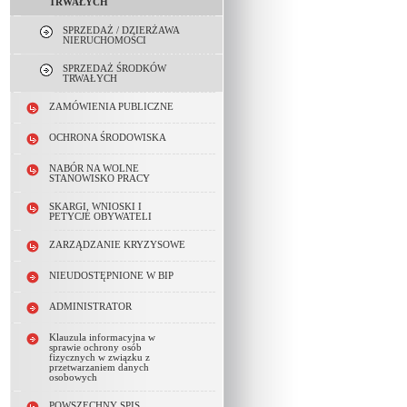
TRWAŁYCH
SPRZEDAŻ / DZIERŻAWA
NIERUCHOMOŚCI
SPRZEDAŻ ŚRODKÓW
TRWAŁYCH
ZAMÓWIENIA PUBLICZNE
OCHRONA ŚRODOWISKA
NABÓR NA WOLNE
STANOWISKO PRACY
SKARGI, WNIOSKI I
PETYCJE OBYWATELI
ZARZĄDZANIE KRYZYSOWE
NIEUDOSTĘPNIONE W BIP
ADMINISTRATOR
Klauzula informacyjna w
sprawie ochrony osób
fizycznych w związku z
przetwarzaniem danych
osobowych
POWSZECHNY SPIS