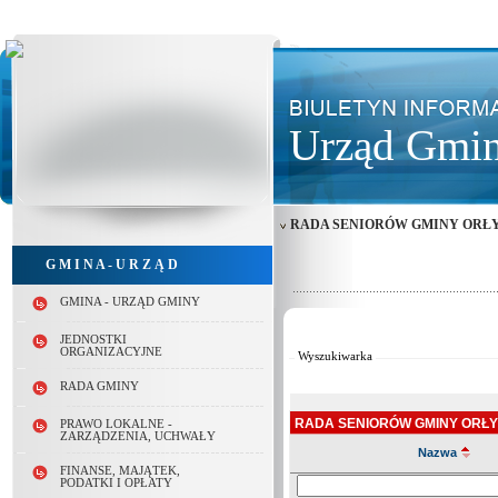
Urząd Gmin
RADA SENIORÓW GMINY ORŁ
G M I N A - U R Z Ą D
GMINA - URZĄD GMINY
Od:
Do:
JEDNOSTKI
ORGANIZACYJNE
Wyszukiwarka
RADA GMINY
RADA SENIORÓW GMINY ORŁY
PRAWO LOKALNE -
ZARZĄDZENIA, UCHWAŁY
Nazwa
FINANSE, MAJĄTEK,
Szukaj
PODATKI I OPŁATY