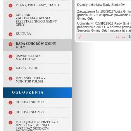
w
Dyżury członków Rady Seniorów
PLANY, PROGRAMY, STATUT
tresc_tytul
Zarządzenie Nr 103/2017 Wójta Gminy
grudnia 2017 r. w sprawie powołania
KIERUNKI
Gminy Orły
ZAGOSPODAROWANIA
PRZESTRZENNEGO GMINY
Uchwała Nr XLVIII/225/17 Rady Gminy
ORŁY
października 2017 r. w sprawie powoł
Seniorów Gminy Orły i nadania jej sta
KULTURA
S
RADA SENIORÓW GMINY
ORŁY
OŚWIADCZENIA
MAJĄTKOWE
KARTY USŁUG
DZIENNIK USTAW -
MONITOR POLSKI
O G Ł O S Z E N I A
OGŁOSZENIE 2022
OGŁOSZENIA 2021
PRZETARGI NA SPRZEDAŻ I
DZIERŻAWĘ MIENIA I
SPRZEDAŻ ŚRODKÓW