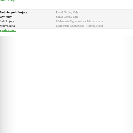
publicznego
Podmiot publikujący
Urząd Gminy Orły
Wytworzył
Urząd Gminy Orły
Publikujący
Małgorzata Ogonowska - Administrator
Modyfikacja
Małgorzata Ogonowska - Administrator
ejestr zmian