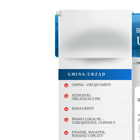
O
G M I N A - U R Z Ą D
GMINA - URZĄD GMINY
JEDNOSTKI
ORGANIZACYJNE
RADA GMINY
o
PRAWO LOKALNE -
Z
ZARZĄDZENIA, UCHWAŁY
FINANSE, MAJĄTEK,
PODATKI I OPŁATY