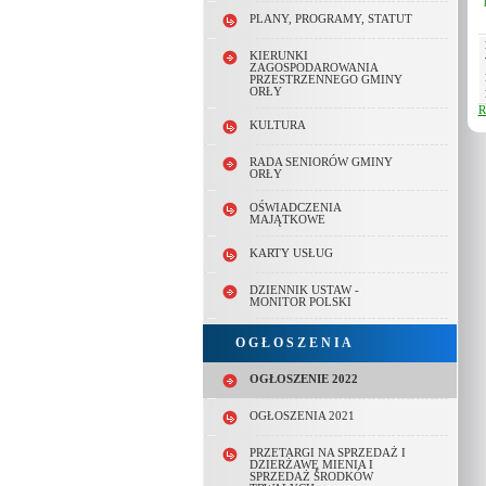
PLANY, PROGRAMY, STATUT
KIERUNKI
ZAGOSPODAROWANIA
PRZESTRZENNEGO GMINY
ORŁY
R
KULTURA
RADA SENIORÓW GMINY
ORŁY
OŚWIADCZENIA
MAJĄTKOWE
KARTY USŁUG
DZIENNIK USTAW -
MONITOR POLSKI
O G Ł O S Z E N I A
OGŁOSZENIE 2022
OGŁOSZENIA 2021
PRZETARGI NA SPRZEDAŻ I
DZIERŻAWĘ MIENIA I
SPRZEDAŻ ŚRODKÓW