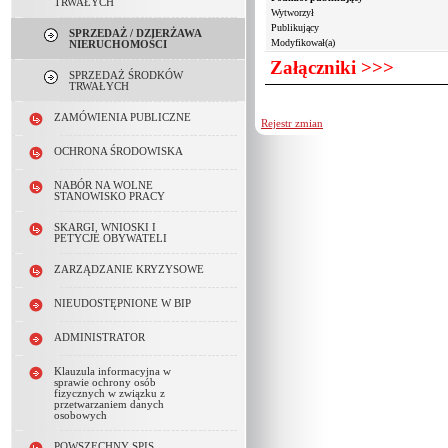
Pliki:
TRWAŁYCH
Wytworzył
Lp.
Nazwa
Publikujący
SPRZEDAŻ / DZIERŻAWA
1.
Modyfikował(a)
NIERUCHOMOŚCI
2.
Załączniki >>>
SPRZEDAŻ ŚRODKÓW
3.
TRWAŁYCH
ZAMÓWIENIA PUBLICZNE
Rejestr zmian
OCHRONA ŚRODOWISKA
NABÓR NA WOLNE
STANOWISKO PRACY
SKARGI, WNIOSKI I
PETYCJE OBYWATELI
ZARZĄDZANIE KRYZYSOWE
NIEUDOSTĘPNIONE W BIP
ADMINISTRATOR
Klauzula informacyjna w
sprawie ochrony osób
fizycznych w związku z
przetwarzaniem danych
osobowych
POWSZECHNY SPIS