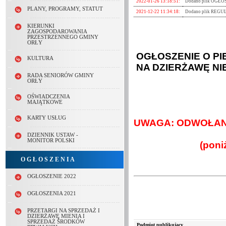
2022-01-26 13:18:51:
Dodano plik OGŁ
PLANY, PROGRAMY, STATUT
2021-12-22 11:34:18:
Dodano plik REGU
2021-12-22 11:33:56:
Dodano plik OGŁ
KIERUNKI
ZAGOSPODAROWANIA
PRZESTRZENNEGO GMINY
ORŁY
OGŁOSZENIE O P
KULTURA
NA DZIERŻAWĘ N
RADA SENIORÓW GMINY
ORŁY
OŚWIADCZENIA
MAJĄTKOWE
KARTY USŁUG
UWAGA: ODWOŁANO
DZIENNIK USTAW -
MONITOR POLSKI
(poni
O G Ł O S Z E N I A
OGŁOSZENIE 2022
OGŁOSZENIA 2021
PRZETARGI NA SPRZEDAŻ I
DZIERŻAWĘ MIENIA I
SPRZEDAŻ ŚRODKÓW
Podmiot publikujący