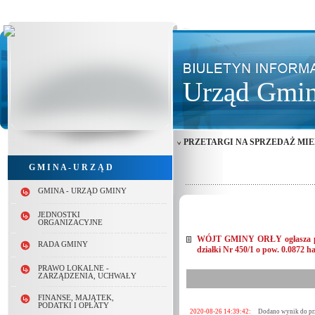
Urząd Gmin
PRZETARGI NA SPRZEDAŻ MI
G M I N A - U R Z Ą D
GMINA - URZĄD GMINY
JEDNOSTKI
ORGANIZACYJNE
WÓJT GMINY ORŁY ogłasza przet
RADA GMINY
działki Nr 450/1 o pow. 0.0872 h
PRAWO LOKALNE -
ZARZĄDZENIA, UCHWAŁY
FINANSE, MAJĄTEK,
PODATKI I OPŁATY
2020-08-26 14:39:42:
Dodano wynik do pr