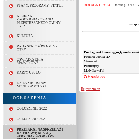
2020-08-26 14:39:23:
Dodano plik NFO
PLANY, PROGRAMY, STATUT
2020-07-22 13:22:17:
Dodano plik Niziny.
KIERUNKI
ZAGOSPODAROWANIA
PRZESTRZENNEGO GMINY
na spr
ORŁY
KULTURA
RADA SENIORÓW GMINY
ORŁY
Przetarg został rozstrzygnięty (archiwum)
Podmiot publikujący
OŚWIADCZENIA
Pliki:
Wytworzył
MAJĄTKOWE
Publikujący
Lp.
Nazwa
Modyfikował(a)
1.
KARTY USŁUG
Załączniki >>>
2.
DZIENNIK USTAW -
MONITOR POLSKI
Rejestr zmian
O G Ł O S Z E N I A
OGŁOSZENIE 2022
OGŁOSZENIA 2021
PRZETARGI NA SPRZEDAŻ I
DZIERŻAWĘ MIENIA I
SPRZEDAŻ ŚRODKÓW