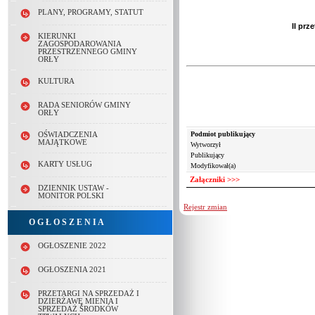
2021-12-08 13:11:52:
Dodano plik OGŁ
PLANY, PROGRAMY, STATUT
II pr
KIERUNKI
ZAGOSPODAROWANIA
PRZESTRZENNEGO GMINY
ORŁY
KULTURA
RADA SENIORÓW GMINY
ORŁY
Podmiot publikujący
OŚWIADCZENIA
Pliki:
MAJĄTKOWE
Wytworzył
Publikujący
Lp.
Nazwa
KARTY USŁUG
Modyfikował(a)
1.
Załączniki >>>
2.
DZIENNIK USTAW -
MONITOR POLSKI
Rejestr zmian
O G Ł O S Z E N I A
OGŁOSZENIE 2022
OGŁOSZENIA 2021
PRZETARGI NA SPRZEDAŻ I
DZIERŻAWĘ MIENIA I
SPRZEDAŻ ŚRODKÓW