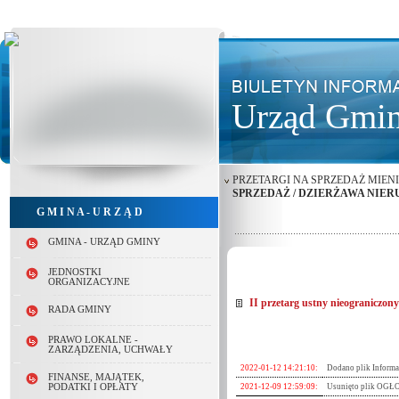
Urząd Gmin
PRZETARGI NA SPRZEDAŻ MIEN
SPRZEDAŻ / DZIERŻAWA NIE
G M I N A - U R Z Ą D
GMINA - URZĄD GMINY
JEDNOSTKI
ORGANIZACYJNE
II przetarg ustny nieograniczon
RADA GMINY
PRAWO LOKALNE -
ZARZĄDZENIA, UCHWAŁY
2022-01-12 14:21:10:
Dodano plik Informa
FINANSE, MAJĄTEK,
2021-12-09 12:59:09:
Usunięto plik OG
PODATKI I OPŁATY
2021-12-09 12:58:24:
Dodano plik OGŁO