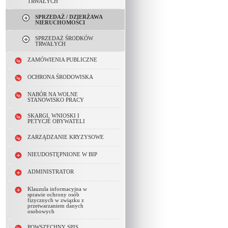
TRWAŁYCH
SPRZEDAŻ / DZIERŻAWA
NIERUCHOMOŚCI
SPRZEDAŻ ŚRODKÓW
TRWAŁYCH
ZAMÓWIENIA PUBLICZNE
OCHRONA ŚRODOWISKA
NABÓR NA WOLNE
STANOWISKO PRACY
SKARGI, WNIOSKI I
PETYCJE OBYWATELI
ZARZĄDZANIE KRYZYSOWE
NIEUDOSTĘPNIONE W BIP
ADMINISTRATOR
Klauzula informacyjna w
sprawie ochrony osób
fizycznych w związku z
przetwarzaniem danych
osobowych
POWSZECHNY SPIS