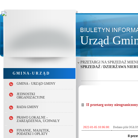
Urząd Gmin
PRZETARGI NA SPRZEDAŻ MIEN
SPRZEDAŻ / DZIERŻAWA NIE
G M I N A - U R Z Ą D
GMINA - URZĄD GMINY
JEDNOSTKI
ORGANIZACYJNE
II przetarg ustny nieograniczon
RADA GMINY
PRAWO LOKALNE -
ZARZĄDZENIA, UCHWAŁY
2022-01-05 10:06:00:
Dodano plik OGŁO
FINANSE, MAJĄTEK,
PODATKI I OPŁATY
II pr