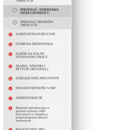
TRWAŁYCH
SPRZEDAŻ / DZIERŻAWA
NIERUCHOMOŚCI
SPRZEDAŻ ŚRODKÓW
TRWAŁYCH
ZAMÓWIENIA PUBLICZNE
OCHRONA ŚRODOWISKA
NABÓR NA WOLNE
STANOWISKO PRACY
SKARGI, WNIOSKI I
PETYCJE OBYWATELI
ZARZĄDZANIE KRYZYSOWE
NIEUDOSTĘPNIONE W BIP
ADMINISTRATOR
Klauzula informacyjna w
sprawie ochrony osób
fizycznych w związku z
przetwarzaniem danych
osobowych
POWSZECHNY SPIS