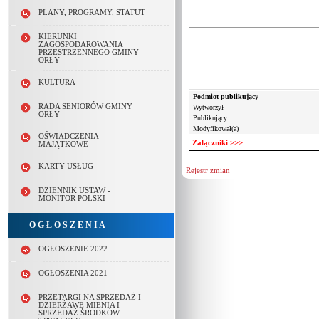
PLANY, PROGRAMY, STATUT
KIERUNKI
ZAGOSPODAROWANIA
PRZESTRZENNEGO GMINY
ORŁY
KULTURA
Podmiot publikujący
RADA SENIORÓW GMINY
Wytworzył
ORŁY
Pliki:
Publikujący
Modyfikował(a)
Lp.
Nazwa
OŚWIADCZENIA
Załączniki >>>
MAJĄTKOWE
1.
KARTY USŁUG
Rejestr zmian
DZIENNIK USTAW -
MONITOR POLSKI
O G Ł O S Z E N I A
OGŁOSZENIE 2022
OGŁOSZENIA 2021
PRZETARGI NA SPRZEDAŻ I
DZIERŻAWĘ MIENIA I
SPRZEDAŻ ŚRODKÓW