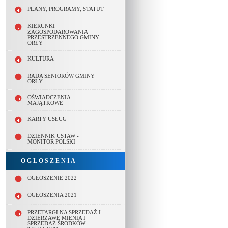
PLANY, PROGRAMY, STATUT
KIERUNKI
ZAGOSPODAROWANIA
PRZESTRZENNEGO GMINY
ORŁY
KULTURA
RADA SENIORÓW GMINY
ORŁY
OŚWIADCZENIA
MAJĄTKOWE
KARTY USŁUG
DZIENNIK USTAW -
MONITOR POLSKI
O G Ł O S Z E N I A
OGŁOSZENIE 2022
OGŁOSZENIA 2021
PRZETARGI NA SPRZEDAŻ I
DZIERŻAWĘ MIENIA I
SPRZEDAŻ ŚRODKÓW