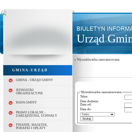
Urząd Gmin
Wyszukiwarka zaawansowana
G M I N A - U R Z Ą D
GMINA - URZĄD GMINY
JEDNOSTKI
Wyszukiwarka zaawansowana
ORGANIZACYJNE
Tekst:
Data dodania:
RADA GMINY
Data od:
Data do:
PRAWO LOKALNE -
ZARZĄDZENIA, UCHWAŁY
FINANSE, MAJĄTEK,
PODATKI I OPŁATY