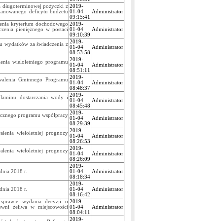
a długoterminowej pożyczki z
2019-
lanowanego deficytu budżetu
01-04
Administrator
09:15:41
zenia kryterium dochodowego
2019-
zenia pieniężnego w postaci
01-04
Administrator
09:10:39
2019-
tu wydatków za świadczenia z
01-04
Administrator
08:53:58
2019-
enia wieloletniego programu
01-04
Administrator
08:51:11
2019-
walenia Gminnego Programu
01-04
Administrator
08:48:37
2019-
laminu dostarczania wody i
01-04
Administrator
08:45:48
2019-
Rocznego programu współpracy
01-04
Administrator
08:29:39
2019-
enia wieloletniej prognozy
01-04
Administrator
08:26:53
2019-
enia wieloletniej prognozy
01-04
Administrator
08:26:09
2019-
nia 2018 r.
01-04
Administrator
08:18:34
2019-
nia 2018 r.
01-04
Administrator
08:16:42
sprawie wydania decyzji o
2019-
ewni żeliwa w miejscowości
01-04
Administrator
08:04:11
2019-