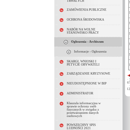
TRWAŁYCH
ZAMÓWIENIA PUBLICZNE
OCHRONA ŚRODOWISKA
NABÓR NA WOLNE
STANOWISKO PRACY
Ogłoszenia - Archiwum
Informacje - Ogłoszenia
SKARGI, WNIOSKI I
PETYCJE OBYWATELI
ZARZĄDZANIE KRYZYSOWE
·
3
67
NIEUDOSTĘPNIONE W BIP
·
12
ADMINISTRATOR
Klauzula informacyjna w
sprawie ochrony osób
fizycznych w związku z
przetwarzaniem danych
osobowych
POWSZECHNY SPIS
LUDNOŚCI 2021