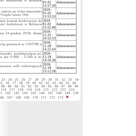
ści budżetowej w Referacie
01-02
Administrator
13:57:20
2019-
a naboru na wolne stanowisko
01-02
Administrator
ów Urzędu Gminy Orły
13:53:53
ania komisji konkursowej do
2019-
ości budżetowej w Referacie
01-02
Administrator
13:52:48
2018-
nia 24 grudnia 2018r. dniem
12-31
Administrator
10:52:53
2018-
 dróg gminnych nr 116379R w
12-28
Administrator
14:22:43
dowisko przedsięwzięcia pn.
2018-
R w km 0+000 - 1+260 w m.
12-28
Administrator
14:16:38
2018-
naczenia osób wykonujących
12-18
Administrator
15:12:58
·
23 ·
24 ·
25 ·
26 ·
27 ·
28 ·
29 ·
30 ·
31 ·
32 ·
33 ·
34
5 ·
56 ·
57 ·
58 ·
59 ·
60 ·
61 ·
62 ·
63 ·
64 ·
65 ·
66 ·
·
88 ·
89 ·
90 ·
91 ·
92 ·
93 ·
94 ·
95 ·
96 ·
97 ·
98 ·
99
116 ·
117 ·
118 ·
119 ·
120 ·
121 ·
122 ·
123 ·
124 ·
1 ·
142 ·
143 ·
144 ·
145 ·
146 ·
147 ·
148 ·
149 ·
150
66 ·
167 ·
168 ·
169 ·
170 ·
171 ·
172 ·
173 ·