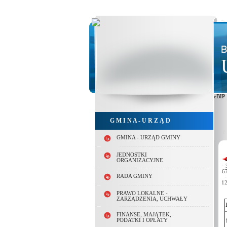
eBIP
G M I N A - U R Z Ą D
GMINA - URZĄD GMINY
JEDNOSTKI
ORGANIZACYJNE
·
3
67
RADA GMINY
·
12
PRAWO LOKALNE -
ZARZĄDZENIA, UCHWAŁY
FINANSE, MAJĄTEK,
PODATKI I OPŁATY