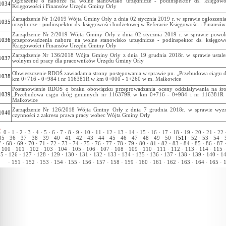
Ogłoszenie o naborze na wolne stanowisko urzędnicze - podinspektor ds. księgowo
1034
Księgowości i Finansów Urzędu Gminy Orły
Zarządzenie Nr 1/2019 Wójta Gminy Orły z dnia 02 stycznia 2019 r. w sprawie ogłoszeni
1035
urzędnicze - podinspektor ds. księgowości budżetowej w Referacie Księgowości i Finans
Zarządzenie Nr 2/2019 Wójta Gminy Orły z dnia 02 stycznia 2019 r. w sprawie powoł
1036
przeprowadzenia naboru na wolne stanowisko urzędnicze - podinspektor ds. księgow
Księgowości i Finansów Urzędu Gminy Orły
Zarządzenie Nr 136/2018 Wójta Gminy Orły z dnia 19 grudnia 2018r. w sprawie ustale
1037
wolnym od pracy dla pracowników Urzędu Gminy Orły
Obwieszczenie RDOŚ zawiadamia strony postępowania w sprawie pn. „Przebudowa ciągu
1038
km 0+716 - 0+984 i nr 116381R w km 0+000 - 1+260 w m. Małkowice
Postanowienie RDOŚ o braku obowiązku przeprowadzania oceny oddziaływania na śro
1039
„Przebudowa ciągu dróg gminnych nr 116379R w km 0+716 - 0+984 i nr 116381
Małkowice
Zarządzenie Nr 126/2018 Wójta Gminy Orły z dnia 7 grudnia 2018r. w sprawie wyz
1040
czynności z zakresu prawa pracy wobec Wójta Gminy Orły
0 ·
1 ·
2 ·
3 ·
4 ·
5 ·
6 ·
7 ·
8 ·
9 ·
10 ·
11 ·
12 ·
13 ·
14 ·
15 ·
16 ·
17 ·
18 ·
19 ·
20 ·
21 ·
22 
5 ·
36 ·
37 ·
38 ·
39 ·
40 ·
41 ·
42 ·
43 ·
44 ·
45 ·
46 ·
47 ·
48 ·
49 ·
50 ·
[51] ·
52 ·
53 ·
54 ·
5
 ·
68 ·
69 ·
70 ·
71 ·
72 ·
73 ·
74 ·
75 ·
76 ·
77 ·
78 ·
79 ·
80 ·
81 ·
82 ·
83 ·
84 ·
85 ·
86 ·
87 
100 ·
101 ·
102 ·
103 ·
104 ·
105 ·
106 ·
107 ·
108 ·
109 ·
110 ·
111 ·
112 ·
113 ·
114 ·
115 ·
5 ·
126 ·
127 ·
128 ·
129 ·
130 ·
131 ·
132 ·
133 ·
134 ·
135 ·
136 ·
137 ·
138 ·
139 ·
140 ·
14
·
151 ·
152 ·
153 ·
154 ·
155 ·
156 ·
157 ·
158 ·
159 ·
160 ·
161 ·
162 ·
163 ·
164 ·
165 ·
1