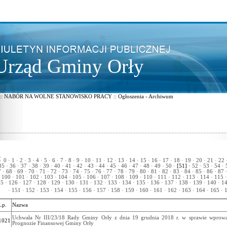
Urząd Gminy Orły
 :: NABÓR NA WOLNE STANOWISKO PRACY :: Ogłoszenia - Archiwum
0 ·
1 ·
2 ·
3 ·
4 ·
5 ·
6 ·
7 ·
8 ·
9 ·
10 ·
11 ·
12 ·
13 ·
14 ·
15 ·
16 ·
17 ·
18 ·
19 ·
20 ·
21 ·
22 
5 ·
36 ·
37 ·
38 ·
39 ·
40 ·
41 ·
42 ·
43 ·
44 ·
45 ·
46 ·
47 ·
48 ·
49 ·
50 ·
[51] ·
52 ·
53 ·
54 ·
5
 ·
68 ·
69 ·
70 ·
71 ·
72 ·
73 ·
74 ·
75 ·
76 ·
77 ·
78 ·
79 ·
80 ·
81 ·
82 ·
83 ·
84 ·
85 ·
86 ·
87 
100 ·
101 ·
102 ·
103 ·
104 ·
105 ·
106 ·
107 ·
108 ·
109 ·
110 ·
111 ·
112 ·
113 ·
114 ·
115 ·
5 ·
126 ·
127 ·
128 ·
129 ·
130 ·
131 ·
132 ·
133 ·
134 ·
135 ·
136 ·
137 ·
138 ·
139 ·
140 ·
14
·
151 ·
152 ·
153 ·
154 ·
155 ·
156 ·
157 ·
158 ·
159 ·
160 ·
161 ·
162 ·
163 ·
164 ·
165 ·
1
Lp.
Nazwa
Uchwała Nr III/23/18 Rady Gminy Orły z dnia 19 grudnia 2018 r. w sprawie wprowa
1021
Prognozie Finansowej Gminy Orły