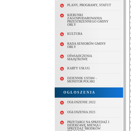
PLANY, PROGRAMY, STATUT
KIERUNKI
ZAGOSPODAROWANIA
PRZESTRZENNEGO GMINY
ORŁY
KULTURA
RADA SENIORÓW GMINY
ORŁY
OŚWIADCZENIA
MAJĄTKOWE
KARTY USŁUG
DZIENNIK USTAW -
MONITOR POLSKI
O G Ł O S Z E N I A
OGŁOSZENIE 2022
OGŁOSZENIA 2021
PRZETARGI NA SPRZEDAŻ I
DZIERŻAWĘ MIENIA I
SPRZEDAŻ ŚRODKÓW