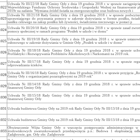
Uchwała Nr III/22/18 Rady Gminy Orły z dnia 19 grudnia 2018 r. w sprawie zaciągnięci
1022
Wojewódzkiego Funduszu Ochrony Środowiska i Gospodarki Wodnej na finansowanie p
2019r na zadaniu "Wymiana źródeł światła na energooszczędne oraz budowa nowych i
Uchwała Nr III/21/18 Rady Gminy Orły z dnia 19 grudnia 2018 r. w sprawie podwyżs
1023
uprawniającego do przyznania pomocy w zakresie dożywiania w formie posiłku, świadc
zasiłku celowego na zakup posiłku lub żywności, świadczenia rzeczowego w postaci p
Uchwała Nr III/20/18 Rady Gminy Orły z dnia 19 grudnia 2018 r. w sprawie zasad zwro
1024
pomocy społecznej w ramach programu "Posiłek w szkole i w domu"
Uchwała Nr III/19/18 Rady Gminy Orły z dnia 19 grudnia 2018 r. w sprawie ustanowi
1025
osłonowego w zakresie dożywiania w Gminie Orły „Posiłek w szkole i w domu"
Uchwała Nr III/18/18 Rady Gminy Orły z dnia 19 grudnia 2018 r. w sprawie uch
1026
Profilaktyki i Rozwiązywania Problemów Alkoholowych i Narkomanii na 2019 rok.
Uchwała Nr III/17/18 Rady Gminy Orły z dnia 19 grudnia 2018 r. w sprawie regu
1027
odprowadzania ścieków.
Uchwała Nr III/16/18 Rady Gminy Orły z dnia 19 grudnia 2018 r. w sprawie przyjęcia „
1028
Gminy Orły z organizacjami pozarządowymi na 2019 rok"
Uchwała Nr III/14/18 Rady Gminy Orły z dnia 19 grudnia 2018 r. w sprawie uchwal
1029
finansowej Gminy Orły
Uchwała Nr III/15/18 Rady Gminy Orły z dnia 19 grudnia 2018 r. w sprawie uchwal
1030
finansowej Gminy Orły
1031
Uchwała budżetowa Gminy Orły na 2019 rok Rady Gminy Orły Nr III/13/18 z dnia 19 grud
1032
Uchwała budżetowa Gminy Orły na 2019 rok Rady Gminy Orły Nr III/13/18 z dnia 19 grud
Obwieszczenie Wójta Gminy Orły o wszczęciu postępowaniu administracyjnego w 
1033
środowiskowych uwarunkowaniach przedsięwzięcia p.n.: Budowa 1 eksploatacją odl
Zadąbrowie, gm. Orły obr. Zadąbrowie