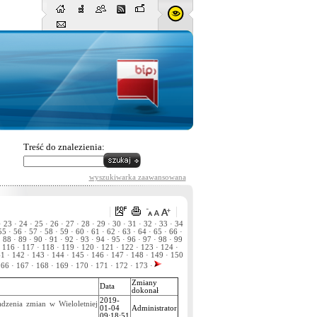
Treść do znalezienia:
wyszukiwarka zaawansowana
·
23 ·
24 ·
25 ·
26 ·
27 ·
28 ·
29 ·
30 ·
31 ·
32 ·
33 ·
34
5 ·
56 ·
57 ·
58 ·
59 ·
60 ·
61 ·
62 ·
63 ·
64 ·
65 ·
66 ·
·
88 ·
89 ·
90 ·
91 ·
92 ·
93 ·
94 ·
95 ·
96 ·
97 ·
98 ·
99
116 ·
117 ·
118 ·
119 ·
120 ·
121 ·
122 ·
123 ·
124 ·
1 ·
142 ·
143 ·
144 ·
145 ·
146 ·
147 ·
148 ·
149 ·
150
66 ·
167 ·
168 ·
169 ·
170 ·
171 ·
172 ·
173 ·
Zmiany
Data
dokonał
2019-
dzenia zmian w Wieloletniej
01-04
Administrator
09:18:51