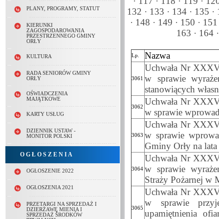
·
117 ·
118 ·
119 ·
120
PLANY, PROGRAMY, STATUT
132 ·
133 ·
134 ·
135 ·
·
148 ·
149 ·
150 ·
151 
KIERUNKI
ZAGOSPODAROWANIA
163 ·
164 
PRZESTRZENNEGO GMINY
ORŁY
Nazwa
Lp.
KULTURA
Uchwała Nr XXXV/2
RADA SENIORÓW GMINY
w sprawie wyraże
ORŁY
3061
stanowiących włas
OŚWIADCZENIA
MAJĄTKOWE
Uchwała Nr XXXV/2
3062
w sprawie wprowad
KARTY USŁUG
Uchwała Nr XXXV/2
DZIENNIK USTAW -
w sprawie wprowad
3063
MONITOR POLSKI
Gminy Orły na lat
O G Ł O S Z E N I A
Uchwała Nr XXXV/2
w sprawie wyrażen
3064
OGŁOSZENIE 2022
Straży Pożarnej w
OGŁOSZENIA 2021
Uchwała Nr XXXV/2
w sprawie przyj
PRZETARGI NA SPRZEDAŻ I
3065
DZIERŻAWĘ MIENIA I
upamiętnienia ofi
SPRZEDAŻ ŚRODKÓW