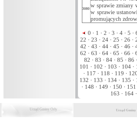
w sprawie zmiany w
3080
w sprawie ustanow
promujących zdrowy
0 ·
1 ·
2 ·
3 ·
4 ·
5 ·
6
22 ·
23 ·
24 ·
25 ·
26 ·
2
42 ·
43 ·
44 ·
45 ·
46 ·
4
62 ·
63 ·
64 ·
65 ·
66 ·
6
82 ·
83 ·
84 ·
85 ·
86 
101 ·
102 ·
103 ·
104 ·
·
117 ·
118 ·
119 ·
120
132 ·
133 ·
134 ·
135 ·
·
148 ·
149 ·
150 ·
151 
163 ·
164 
Urząd Gminy Orły
Urząd Gminy 