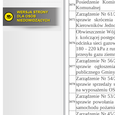
Posiedzenie Komi
3074
Komunalnej
Zarządzenie Nr 61/
sprawie skróceni
3075
Kierowników Jedno
Obwieszczenie Wój
r. kończącej postę
odcinka sieci gazo
3076
180 - 220 kPa z ru
przesyłu gazu ziem
Zarządzenie Nr 56/
sprawie ogłoszeni
3077
publicznego Gminy
Zarządzenie Nr 54/
sprawie sprzedaży
3078
na wyposażeniu OS
Zarządzenie Nr 53/
sprawie powołania 
3079
samochodu pożarni
Zarządzenie Nr 45/