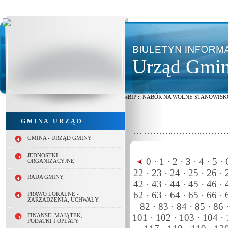
Urząd Gmin
eBIP :: NABÓR NA WOLNE STANOWISKO P
G M I N A - U R Z Ą D
GMINA - URZĄD GMINY
JEDNOSTKI
0 ·
1 ·
2 ·
3 ·
4 ·
5 ·
6
ORGANIZACYJNE
22 ·
23 ·
24 ·
25 ·
26 ·
2
RADA GMINY
42 ·
43 ·
44 ·
45 ·
46 ·
4
62 ·
63 ·
64 ·
65 ·
66 ·
6
PRAWO LOKALNE -
ZARZĄDZENIA, UCHWAŁY
82 ·
83 ·
84 ·
85 ·
86 
101 ·
102 ·
103 ·
104 ·
FINANSE, MAJĄTEK,
PODATKI I OPŁATY