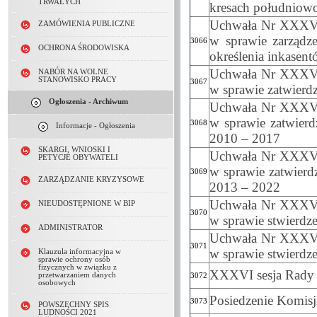
TRWAŁYCH
kresach południowo
Uchwała Nr XXXV/2
ZAMÓWIENIA PUBLICZNE
w sprawie zarządz
3066
OCHRONA ŚRODOWISKA
określenia inkasen
Uchwała Nr XXXV/2
NABÓR NA WOLNE
STANOWISKO PRACY
3067
w sprawie zatwierd
Ogłoszenia - Archiwum
Uchwała Nr XXXV/2
w sprawie zatwier
3068
Informacje - Ogłoszenia
2010 – 2017
SKARGI, WNIOSKI I
Uchwała Nr XXXV/2
PETYCJE OBYWATELI
w sprawie zatwier
3069
ZARZĄDZANIE KRYZYSOWE
2013 – 2022
Uchwała Nr XXXV/2
NIEUDOSTĘPNIONE W BIP
3070
w sprawie stwierd
ADMINISTRATOR
Uchwała Nr XXXV/2
3071
w sprawie stwierd
Klauzula informacyjna w
sprawie ochrony osób
fizycznych w związku z
XXXVI sesja Rady
przetwarzaniem danych
3072
osobowych
Posiedzenie Komis
3073
POWSZECHNY SPIS
LUDNOŚCI 2021