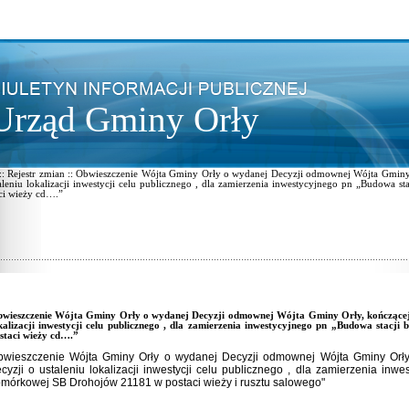
Urząd Gminy Orły
:: Rejestr zmian :: Obwieszczenie Wójta Gminy Orły o wydanej Decyzji odmownej Wójta Gminy
aleniu lokalizacji inwestycji celu publicznego , dla zamierzenia inwestycyjnego pn „Budowa
ci wieży cd….”
wieszczenie Wójta Gminy Orły o wydanej Decyzji odmownej Wójta Gminy Orły, kończącej 
kalizacji inwestycji celu publicznego , dla zamierzenia inwestycyjnego pn „Budowa stac
staci wieży cd….”
wieszczenie Wójta Gminy Orły o wydanej Decyzji odmownej Wójta Gminy Orły
cyzji o ustaleniu lokalizacji inwestycji celu publicznego , dla zamierzenia inw
mórkowej SB Drohojów 21181 w postaci wieży i rusztu salowego"