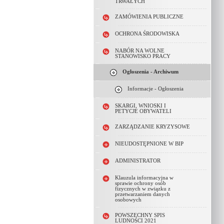
TRWAŁYCH
ZAMÓWIENIA PUBLICZNE
OCHRONA ŚRODOWISKA
NABÓR NA WOLNE
STANOWISKO PRACY
Ogłoszenia - Archiwum
Informacje - Ogłoszenia
SKARGI, WNIOSKI I
PETYCJE OBYWATELI
ZARZĄDZANIE KRYZYSOWE
NIEUDOSTĘPNIONE W BIP
ADMINISTRATOR
Klauzula informacyjna w
sprawie ochrony osób
fizycznych w związku z
przetwarzaniem danych
osobowych
POWSZECHNY SPIS
LUDNOŚCI 2021