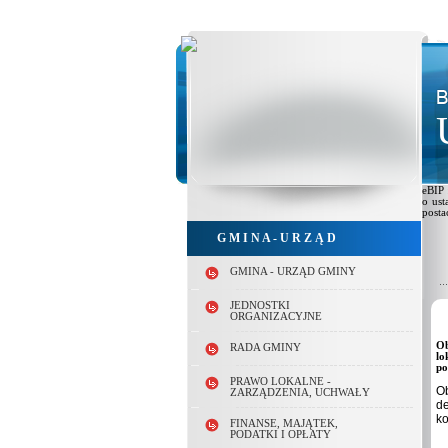
eBIP 
o ust
posta
G M I N A - U R Z Ą D
GMINA - URZĄD GMINY
JEDNOSTKI
ORGANIZACYJNE
Ob
RADA GMINY
lo
po
PRAWO LOKALNE -
Ob
ZARZĄDZENIA, UCHWAŁY
de
ko
FINANSE, MAJĄTEK,
PODATKI I OPŁATY