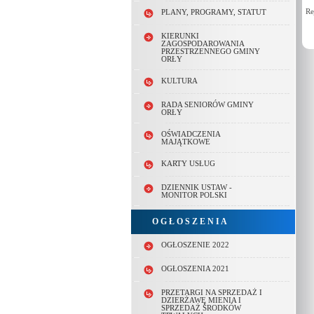
Re
PLANY, PROGRAMY, STATUT
KIERUNKI
ZAGOSPODAROWANIA
PRZESTRZENNEGO GMINY
ORŁY
KULTURA
RADA SENIORÓW GMINY
ORŁY
OŚWIADCZENIA
MAJĄTKOWE
KARTY USŁUG
DZIENNIK USTAW -
MONITOR POLSKI
O G Ł O S Z E N I A
OGŁOSZENIE 2022
OGŁOSZENIA 2021
PRZETARGI NA SPRZEDAŻ I
DZIERŻAWĘ MIENIA I
SPRZEDAŻ ŚRODKÓW