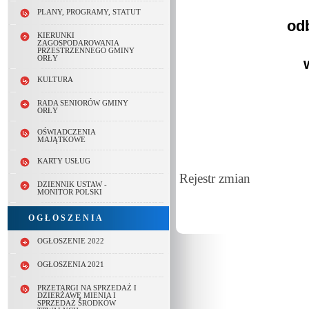
PLANY, PROGRAMY, STATUT
odb
KIERUNKI
ZAGOSPODAROWANIA
PRZESTRZENNEGO GMINY
ORŁY
KULTURA
RADA SENIORÓW GMINY
ORŁY
OŚWIADCZENIA
MAJĄTKOWE
KARTY USŁUG
Rejestr zmian
DZIENNIK USTAW -
MONITOR POLSKI
O G Ł O S Z E N I A
OGŁOSZENIE 2022
OGŁOSZENIA 2021
PRZETARGI NA SPRZEDAŻ I
DZIERŻAWĘ MIENIA I
SPRZEDAŻ ŚRODKÓW