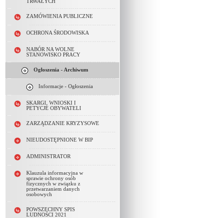
TRWAŁYCH
ZAMÓWIENIA PUBLICZNE
OCHRONA ŚRODOWISKA
NABÓR NA WOLNE
STANOWISKO PRACY
Ogłoszenia - Archiwum
Informacje - Ogłoszenia
SKARGI, WNIOSKI I
PETYCJE OBYWATELI
ZARZĄDZANIE KRYZYSOWE
NIEUDOSTĘPNIONE W BIP
ADMINISTRATOR
Klauzula informacyjna w
sprawie ochrony osób
fizycznych w związku z
przetwarzaniem danych
osobowych
POWSZECHNY SPIS
LUDNOŚCI 2021