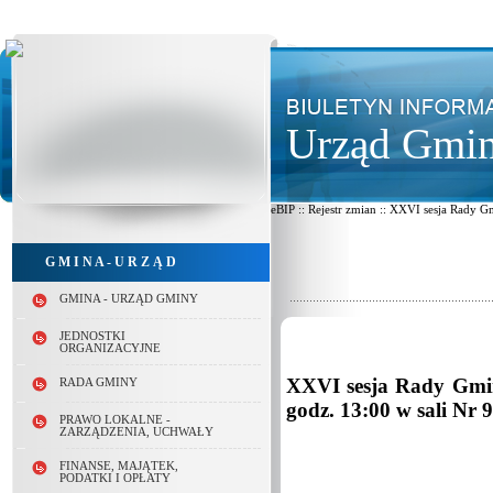
Urząd Gmin
eBIP :: Rejestr zmian :: XXVI sesja Rady 
G M I N A - U R Z Ą D
GMINA - URZĄD GMINY
JEDNOSTKI
ORGANIZACYJNE
XXVI sesja Rady Gminy
RADA GMINY
godz. 13:00 w sali Nr
PRAWO LOKALNE -
ZARZĄDZENIA, UCHWAŁY
FINANSE, MAJĄTEK,
PODATKI I OPŁATY