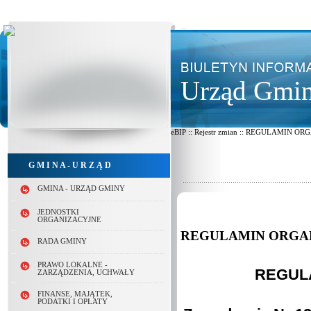
Urząd Gmin
eBIP :: Rejestr zmian :: REGULAMIN
G M I N A - U R Z Ą D
GMINA - URZĄD GMINY
JEDNOSTKI
ORGANIZACYJNE
REGULAMIN ORGA
RADA GMINY
PRAWO LOKALNE -
REGUL
ZARZĄDZENIA, UCHWAŁY
FINANSE, MAJĄTEK,
PODATKI I OPŁATY