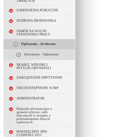
TRWAŁYCH
ZAMÓWIENIA PUBLICZNE
OCHRONA ŚRODOWISKA
NABÓR NA WOLNE
STANOWISKO PRACY
Ogłoszenia - Archiwum
Informacje - Ogłoszenia
SKARGI, WNIOSKI I
PETYCJE OBYWATELI
ZARZĄDZANIE KRYZYSOWE
NIEUDOSTĘPNIONE W BIP
ADMINISTRATOR
Klauzula informacyjna w
sprawie ochrony osób
fizycznych w związku z
przetwarzaniem danych
osobowych
POWSZECHNY SPIS
LUDNOŚCI 2021