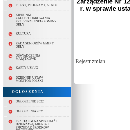
Zarządzenie Nr 12
PLANY, PROGRAMY, STATUT
r. w sprawie us
KIERUNKI
ZAGOSPODAROWANIA
PRZESTRZENNEGO GMINY
ORŁY
KULTURA
RADA SENIORÓW GMINY
ORŁY
OŚWIADCZENIA
MAJĄTKOWE
Rejestr zmian
KARTY USŁUG
DZIENNIK USTAW -
MONITOR POLSKI
O G Ł O S Z E N I A
OGŁOSZENIE 2022
OGŁOSZENIA 2021
PRZETARGI NA SPRZEDAŻ I
DZIERŻAWĘ MIENIA I
SPRZEDAŻ ŚRODKÓW