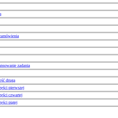
a
 zamówienia
ansowanie zadania
ęść druga
zęści pierwszej
zęści czwartej
ęści piątej