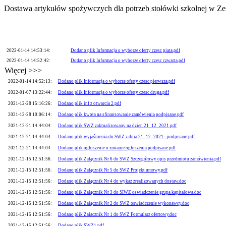
Dostawa artykułów spożywczych dla potrzeb stołówki szkolnej w Ze
2022-01-14 14:53:14:
Dodano plik Informacja o wyborze oferty czesc piata.pdf
2022-01-14 14:52:42:
Dodano plik Informacja o wyborze oferty czesc czwarta.pdf
Więcej >>>
2022-01-14 14:52:13:
Dodano plik Informacja o wyborze oferty czesc pierwsza.pdf
2022-01-07 13:22:44:
Dodano plik Informacja o wyborze oferty czesc druga.pdf
2021-12-28 15:16:26:
Dodano plik inf z otwarcia 2.pdf
2021-12-28 10:06:14:
Dodano plik kwota na sfinansowanie zamówienia podpisane.pdf
2021-12-21 14:44:04:
Dodano plik SWZ zaktualizowany na dzien 21_12_2021.pdf
2021-12-21 14:44:04:
Dodano plik wyjaśnienia do SWZ z dnia 21_12_2021 - podpisane.pdf
2021-12-21 14:44:04:
Dodano plik ogłoszenie o zmianie ogłoszenia podpisane.pdf
2021-12-15 12:51:56:
Dodano plik Załącznik Nr 6 do SWZ Szczegółowy opis przedmiotu zamówienia.pdf
2021-12-15 12:51:56:
Dodano plik Załącznik Nr 5 do SWZ Projekt umowy.pdf
2021-12-15 12:51:56:
Dodano plik Załącznik Nr 4 do wykaz zrealizowanych dostaw.doc
2021-12-15 12:51:56:
Dodano plik Załącznik Nr 3 do SIWZ oswiadczenie grupa kapitałowa.doc
2021-12-15 12:51:56:
Dodano plik Załącznik Nr 2 do SWZ oswiadczenie wykonawcy.doc
2021-12-15 12:51:56:
Dodano plik Załacznik Nr 1 do SWZ Formularz ofertowy.doc
2021-12-15 12:51:56:
Dodano plik SWZ1.pdf