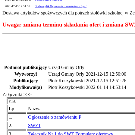
2021-12-15 12:51:56:
Dodano plik Ogłoszenie o zamówieniu P.pdf
Dostawa artykułów spożywczych dla potrzeb stołówki szkolnej w Ze
Uwaga: zmiana terminu składania ofert i zmiana SW
Podmiot publikujący
Urząd Gminy Orły
Wytworzył
Urząd Gminy Orły
2021-12-15 12:50:00
Publikujący
Piotr Koszykowski
2021-12-15 12:51:26
Modyfikował(a)
Piotr Koszykowski
2022-01-14 14:53:14
Załączniki >>>
Pliki:
Lp.
Nazwa
1.
Ogłoszenie o zamówieniu P
2.
SWZ1
3.
Załacznik Nr 1 do SWZ Formularz ofertowy